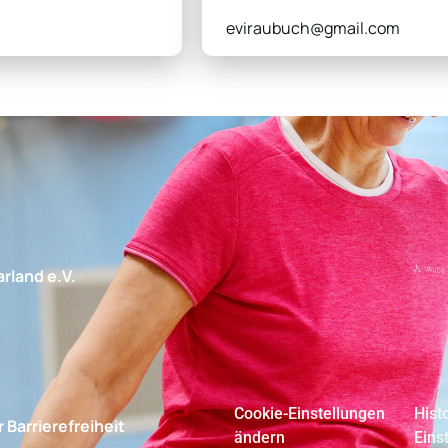
eviraubuch@gmail.com
rland e.V.
Cookie-Einstellungen
Hist
 Barrierefreiheit
ändern
Eins