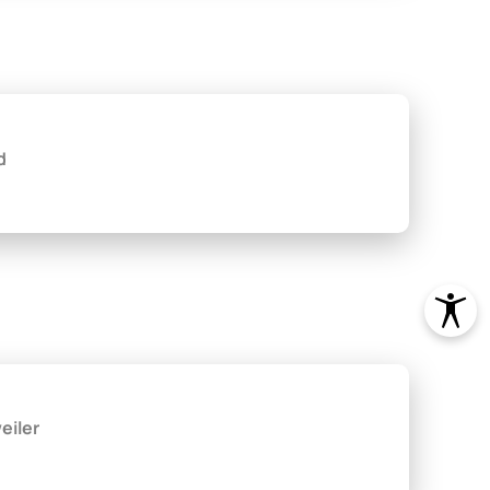
d
eiler