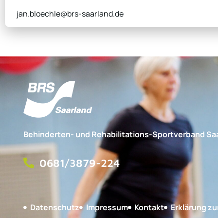
jan.bloechle@brs-saarland.de
Behinderten- und Rehabilitations-Sportverband Saa
0681/3879-224
Datenschutz
Impressum
Kontakt
Erklärung zur