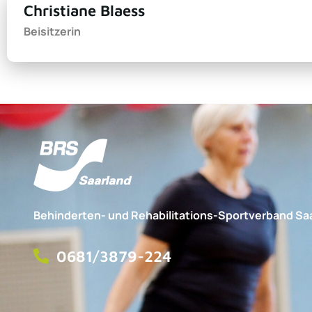
Christiane Blaess
Beisitzerin
Behinderten- und Rehabilitations-Sportverband Saa
0681/3879-224