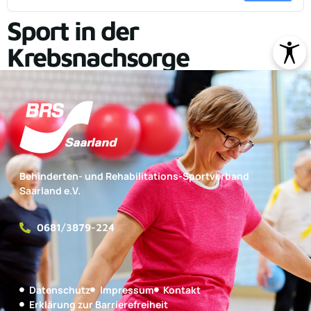
Sport in der
Krebsnachsorge
Behinderten- und Rehabilitations-Sportverband
Saarland e.V.
0681/3879-224
Datenschutz
Impressum
Kontakt
Erklärung zur Barrierefreiheit