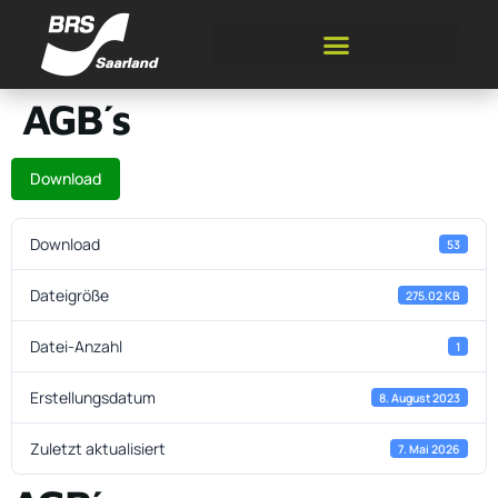
AGB´s
Download
Download
53
Dateigröße
275.02 KB
Datei-Anzahl
1
Erstellungsdatum
8. August 2023
Zuletzt aktualisiert
7. Mai 2026