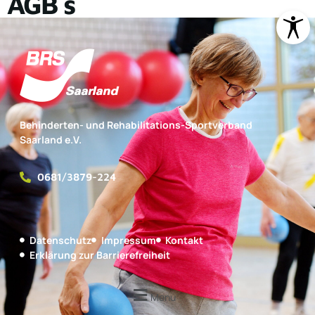
AGB´s
Behinderten- und Rehabilitations-Sportverband
Saarland e.V.
0681/3879-224
Datenschutz
Impressum
Kontakt
Erklärung zur Barrierefreiheit
Menu